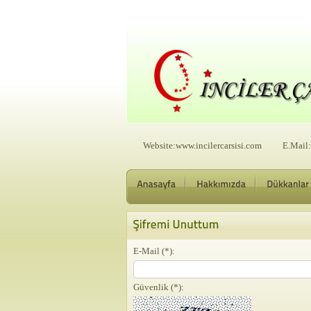
Website:
www.incilercarsisi.com E.Mail:i
E-Mail (*):
Güvenlik (*):