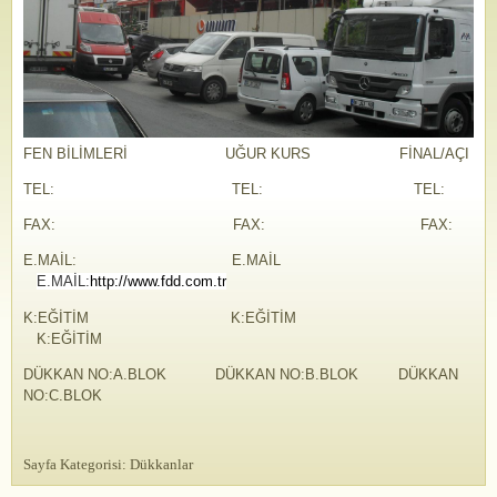
FEN BİLİMLERİ UĞUR KURS FİNAL/AÇI
TEL: TEL: TEL:
FAX: FAX: FAX:
E.MAİL: E.MAİL
E.MAİL:
http://www.fdd.com.tr
K:EĞİTİM K:EĞİTİM
K:EĞİTİM
DÜKKAN NO:A.BLOK DÜKKAN NO:B.BLOK DÜKKAN
NO:C.BLOK
Sayfa Kategorisi:
Dükkanlar