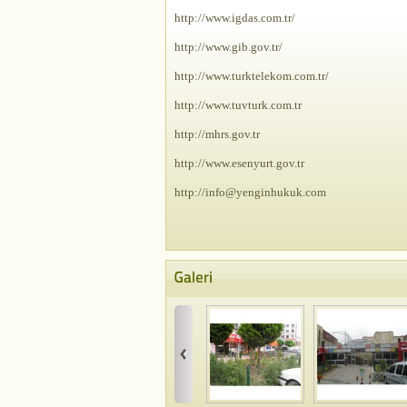
http://www.igdas.com.tr/
http://www.gib.gov.tr/
http://www.turktelekom.com.tr/
http://www.tuvturk.com.tr
http://mhrs.gov.tr
http://www.esenyurt.gov.tr
http://info@yenginhukuk.com