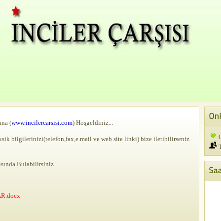
ına (
www.incilercarsisi.com
) Hoşgeldiniz...
O
ik bilgilerinizi(telefon,fax,e.mail ve web site linki) bize iletibilirseniz
T
da Bulabilirsiniz............
R.docx