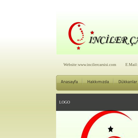
Website:
www.incilercarsisi.com E.Mail:i