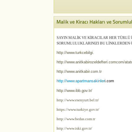
SAYIN MALİK VE KİRACILAR HER TÜRLÜ
SORUMLULUKLARINIZI BU LİNKLERDEN 
http://www.turkcebilgi.
http://www.anitkabirozeldefteri.com
com/atatu
http://www.anitkabir.com.tr
http://www.apartmansakinler
i.com
http://www.ibb.gov.tr/
http://www.esenyurt.bel.tr/
https://www.turkiye.gov.tr/
http://www.bedas.com.tr
http://www.iski.gov.tr/