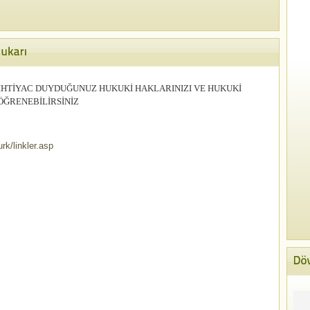
 İHTİYAC DUYDUĞUNUZ HUKUKİ HAKLARINIZI VE HUKUKİ
ÖĞRENEBİLİRSİNİZ
rk/linkler.asp