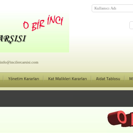
nfo@incilercarsisi.com