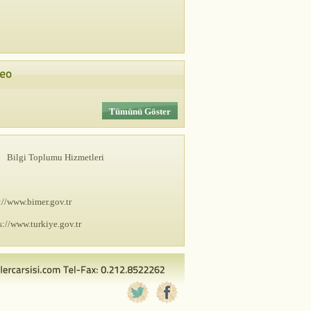
Tümünü Göster
Bilgi Toplumu Hizmetleri
://www.bimer.gov.tr
s://www.turkiye.gov.tr